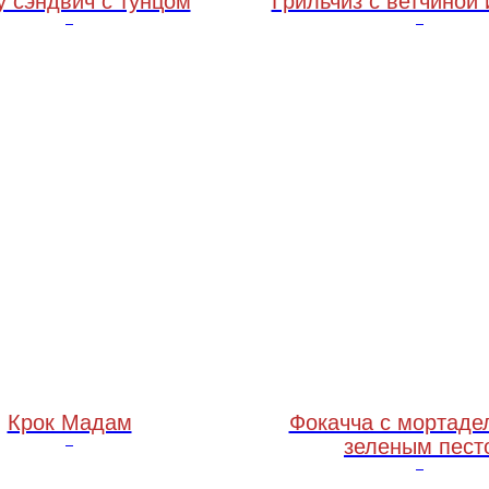
у сэндвич с тунцом
Грильчиз с ветчиной
100 грамм
190 грамм
Крок Мадам
Фокачча с мортаде
зеленым пест
230 грамм
120 грамм