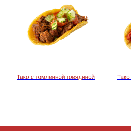
Тако с томленной говядиной
Тако 
35 грамм