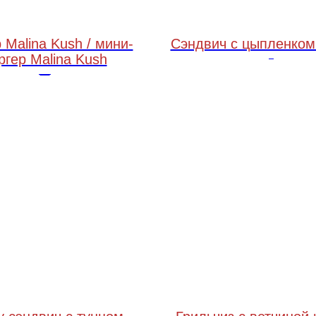
 Malina Kush / мини-
Сэндвич с цыпленком
ргер Malina Kush
220 грамм
с розмарином и вишней
250 грамм / 180 грамм