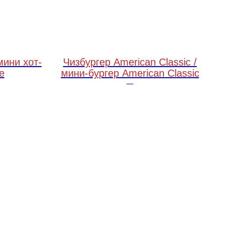
мини хот-
Чизбургер American Classic /
e
мини-бургер American Classic
250 грамм / 180 грамм