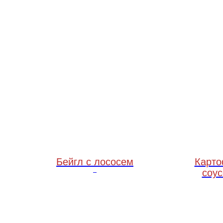
Бейгл с лососем
Карто
соус
150 грамм