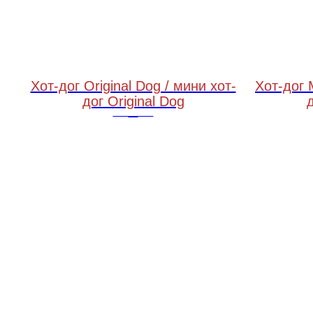
Хот-дог Original Dog / мини хот-
Хот-дог 
дог Original Dog
c кленовыми маринованными огурцами, сладкой горчицей и хрустящим луком фри
250 грамм / 100 грамм