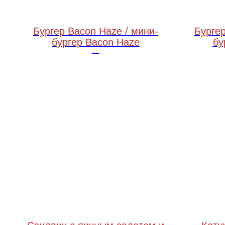
Бургер Bacon Haze / мини-
Бургер
бургер Bacon Haze
бу
с беконовым джемом и соусом Чипотле
250 грамм / 180 грамм