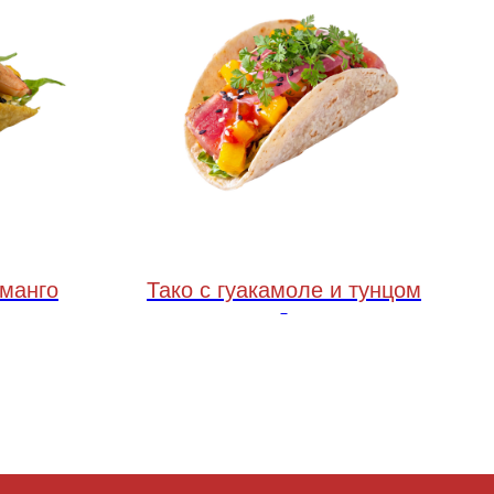
 манго
Тако с гуакамоле и тунцом
50 грамм