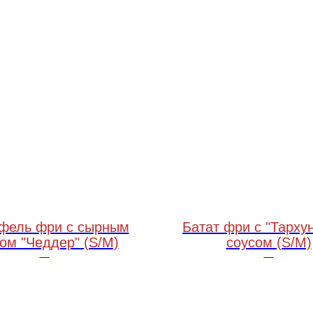
фель фри с сырным
Батат фри с "Тарху
ом "Чеддер" (S/M)
соусом (S/M)
270 грамм / 150 грамм
250 грамм / 150 грамм