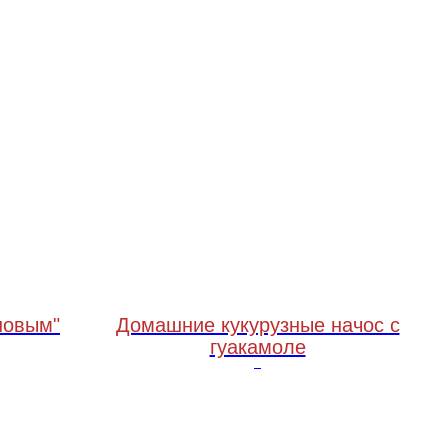
новым"
Домашние кукурузные начос с
гуакамоле
100 грамм