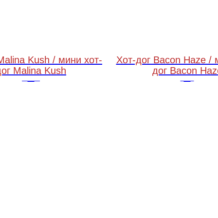
Malina Kush / мини хот-
Хот-дог Bacon Haze / 
дог Malina Kush
дог Bacon Haz
с малиной, горгонзолой и карамелизированным луком
с беконовым джемом и сырным соусом
250 грамм / 100 грамм
250 грамм / 100 грамм