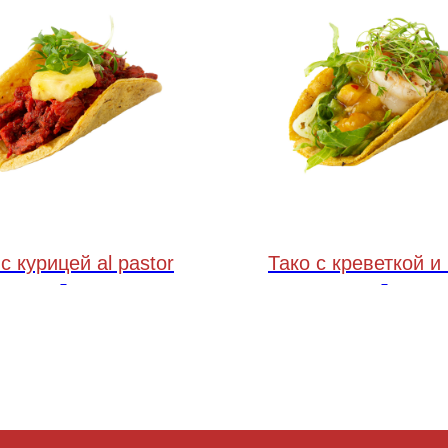
с курицей al pastor
Тако с креветкой и
45 грамм
45 грамм