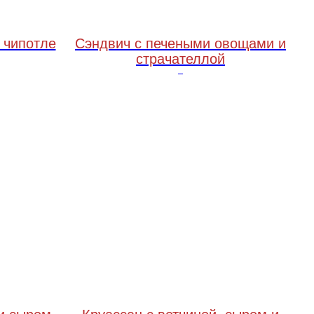
 чипотле
Сэндвич с печеными овощами и
страчателлой
250 грамм