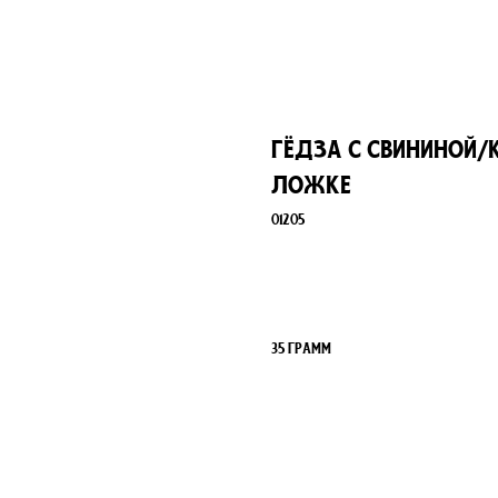
Гёдза с свининой/
ложке
01205
Добавить в корзину
35 грамм